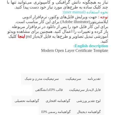
نیاز به هیچگونه دانش گرافیکی و کامپیوتری می‌توانید تنها با
چند کلیک ساده به طرح‌های مورد نیاز خود دست پیدا کنید.
نحوه استفاده (user manual):
توجه :
جهت ویرایش فایل‌های وکتور، نرم‌افزار ادوبی
ایلاستریتور(Adobe illustrator) برای این کار مناسب است.
برای این کار فایل خود را پس از دانلود در نرم‌افزار مربوطه
باز کرده و تغییرات را اعمال کنید. همچنین برای مشاهده ویدئو
آموزشی تبدیل تصاویر و طرح‌ها به فایل لایه‌باز psd
اینجا
کلیک
کنید.
English description:
Modern Open Layer Certificate Template
تقدیرنامه
سرتیفیکیت
سرتیفیکیت مدرن و شیک
فایل لایه‌باز سرتیفیکیت
قالب EPSدانشگاهی
لوح تقدیر ورزشی
گواهینامه افتخاری
گواهینامه تحصیلی
گواهینامه دیجیتال
گواهینامه رسمی EPS