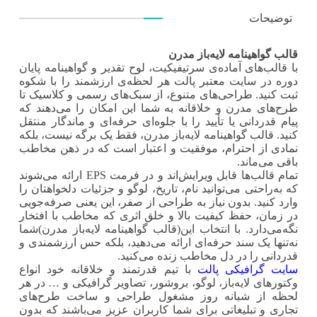
توضیحات
قالب گواهینامه لایه‌باز مدرن
با قالب‌های آماده‌ی سرتیفیکیت، لوح تقدیر و گواهینامه پایان
دوره در سایت معتبر پالت هر لحظه‌ی ارزشمند را با شکوه
ثبت کنید. طراحی‌های متنوع، از سبک‌های رسمی و کلاسیک تا
طرح‌های مدرن و خلاقانه به شما این امکان را می‌دهند که
پیام قدردانی یا تأیید را با جلوه‌ای حرفه‌ای و ماندگار منتقل
کنید. قالب گواهینامه لایه‌باز مدرن، فقط یک برگه نیست، بلکه
نمادی از احترام، موفقیت و اعتبار است که در ذهن مخاطب
باقی می‌ماند.
تمام قالب‌ها قابل ویرایش‌اند و در فرمت‌ EPS ارائه می‌شوند
که به‌راحتی می‌توانید نام، تاریخ، لوگو و جزئیات دلخواهتان را
وارد کنید. بدون نیاز به طراحی از صفر، این یعنی صرفه‌جویی
در زمان، حفظ کیفیت بالا و خلق اثری که مخاطب با افتخار
نگه‌می‌دارد. با انتخاب این(قالب گواهینامه لایه‌باز مدرن)شما
نه‌تنها یک سند حرفه‌ای ارائه می‌دهید، بلکه حس ارزشمندی و
قدردانی را در دل مخاطب زنده می‌کنید.
سایت گرافیکی پالت
با تیم قدرتمند و خلاقانه خود انواع
وکتورهای لایه‌باز، لوگو، بروشور، تصاویر گرافیکی و … در هر
لحظه از شبانه روز مشغول طراحی و ساخت طرح‌های
تجاری و تبلیغاتی برای شما کاربران عزیز می‌باشند که بدون