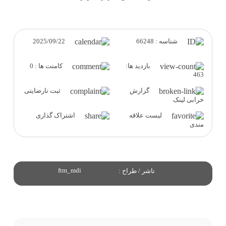
2025/09/22
شناسه : 66248
بازدید ها:
کامنت ها : 0
463
گزارش
ثبت نارضایتی
خرابی لینک
لیست علاقه
اشتراک گذاری
مندی
ftm_mdi
ناشر / طراح :