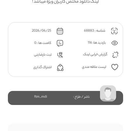
لینک دانلود مختص کاربران ویژه میباشد !
شناسه : 68883
2026/06/25
بازدید ها: 116
کامنت ها : 0
گزارش خرابی لینک
ثبت نارضایتی
لیست علاقه مندی
اشتراک گذاری
ناشر / طراح :
ftm_mdi