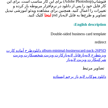
فتوشاپ(Adobe Photoshop) برای این کار مناسب است. برای این
کار فایل خود را پس از دانلود در نرم‌افزار مربوطه باز کرده و
تغییرات را اعمال کنید. همچنین برای مشاهده ویدئو آموزشی تبدیل
تصاویر و طرح‌ها به فایل لایه‌باز psd
اینجا
کلیک کنید.
English description:
Double-sided business card template
redirect
PSD دانلود
album-minimal-businesscard-pack-26
طرح آماده کارت
ویزیت
طرح لایه‌باز
فایل لایه‌باز
کارت ویزیت شخصی
کارت ویزیت
شرکتی
کارت ویزیت لایه‌باز
تصاویر مرتبط
دانلود موکاپ لایه باز پرچم ایستاده