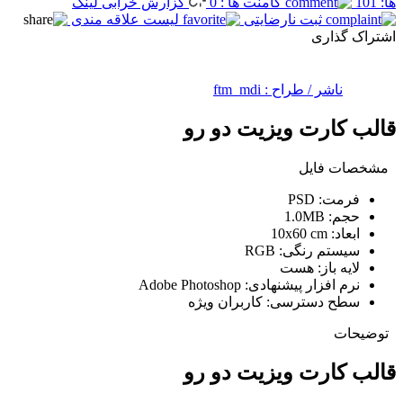
ها: 101
کامنت ها : 0
گزارش خرابی لینک
ثبت نارضایتی
لیست علاقه مندی
اشتراک گذاری
ناشر / طراح :
ftm_mdi
قالب کارت ویزیت دو رو
مشخصات فایل
فرمت:
PSD
حجم:
1.0MB
ابعاد:
10x60 cm
سیستم رنگی:
RGB
لایه باز:
هست
نرم افزار پیشنهادی:
Adobe Photoshop
سطح دسترسی:
کاربران ویژه
توضیحات
قالب کارت ویزیت دو رو