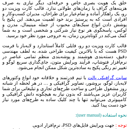
خلق یک هویت بصری خاص و حرفه‌ای، دیگر نیازی به صرف
هزینه‌های گزاف یا زمان‌های طولانی ندارد. قالب کارت ویزیت دو
رو، یک راهکار آماده و تمام‌عیار برای طراحان، مدیران کسب‌وکار و
افرادی است که به پرستیژ برند خود اهمیت می‌دهند. این پکیج با
پوشش دادن انواع سبک‌های محبوب از جمله مینیمال، مدرن و
لوکس، پاسخگوی هر نوع نیاز شرکتی و شخصی است و به شما
کمک می‌کند در کوتاه‌ترین زمان، به خروجی مورد نظر خود برسید.
قالب کارت ویزیت دو رو، فایلی کاملاً استاندارد و لایه‌باز با فرمت
PSD هست که با بالاترین کیفیت طراحی شده‌. به لطف مهندسی
دقیق، دسته‌بندی هوشمند و پوشه‌بندی منظم تمامی عناصر در
نرم‌افزار فتوشاپ، فرآیند ویرایش متون، جای‌گذاری سریع لوگو و
تغییر تم رنگی پکیج به ساده‌ترین شکل ممکن انجام می‌شود.
سایت گرافیکی پالت
با تیم قدرتمند و خلاقانه خود انواع وکتورهای
لایه‌باز، لوگو، بروشور، تصاویر گرافیکی و … در هر لحظه از شبانه
روز مشغول طراحی و ساخت طرح‌های تجاری و تبلیغاتی برای شما
کاربران عزیز می‌باشند که بدون نیاز به هیچگونه دانش گرافیکی و
کامپیوتری می‌توانید تنها با چند کلیک ساده به طرح‌های مورد نیاز
خود دست پیدا کنید.
نحوه استفاده (user manual):
توجه :
جهت ویرایش فایل‌های PSD، نرم‌افزار ادوبی