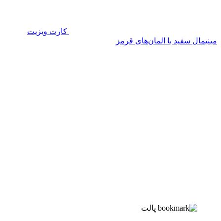
کارت ویزیت
مینیمال سفید با المان‌های قرمز
پالت