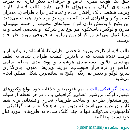
خلق یک هویت بصری خاص و حرفه‌ای، دیگر نیازی به صرف
هزینه‌های گزاف یا زمان‌های طولانی ندارد. قالب لایه‌باز کارت
ویزیت شخصی، یک راهکار آماده و تمام‌عیار برای طراحان، مدیران
کسب‌وکار و افرادی است که به پرستیژ برند خود اهمیت می‌دهند.
این پکیج با پوشش دادن انواع سبک‌های محبوب از جمله مینیمال،
مدرن و لوکس، پاسخگوی هر نوع نیاز شرکتی و شخصی است و به
شما کمک می‌کند در کوتاه‌ترین زمان، به خروجی مورد نظر خود
برسید.
قالب لایه‌باز کارت ویزیت شخصی، فایلی کاملاً استاندارد و لایه‌باز با
فرمت PSD هست که با بالاترین کیفیت طراحی شده‌. به لطف
مهندسی دقیق، دسته‌بندی هوشمند و پوشه‌بندی منظم تمامی
عناصر در نرم‌افزار فتوشاپ، فرآیند ویرایش متون، جای‌گذاری
سریع لوگو و تغییر تم رنگی پکیج به ساده‌ترین شکل ممکن انجام
می‌شود.
سایت گرافیکی پالت
با تیم قدرتمند و خلاقانه خود انواع وکتورهای
لایه‌باز، لوگو، بروشور، تصاویر گرافیکی و … در هر لحظه از شبانه
روز مشغول طراحی و ساخت طرح‌های تجاری و تبلیغاتی برای شما
کاربران عزیز می‌باشند که بدون نیاز به هیچگونه دانش گرافیکی و
کامپیوتری می‌توانید تنها با چند کلیک ساده به طرح‌های مورد نیاز
خود دست پیدا کنید.
نحوه استفاده (user manual):