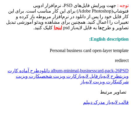
توجه :
جهت ویرایش فایل‌های PSD، نرم‌افزار ادوبی
فتوشاپ(Adobe Photoshop) برای این کار مناسب است. برای این
کار فایل خود را پس از دانلود در نرم‌افزار مربوطه باز کرده و
تغییرات را اعمال کنید. همچنین برای مشاهده ویدئو آموزشی تبدیل
تصاویر و طرح‌ها به فایل لایه‌باز psd
اینجا
کلیک کنید.
English description:
Personal business card open-layer template
redirect
PSD دانلود
album-minimal-businesscard-pack-26
طرح آماده کارت
ویزیت
طرح لایه‌باز
فایل لایه‌باز
کارت ویزیت شخصی
کارت ویزیت
شرکتی
کارت ویزیت لایه‌باز
تصاویر مرتبط
قالب لایه‌باز مدرک دیپلم