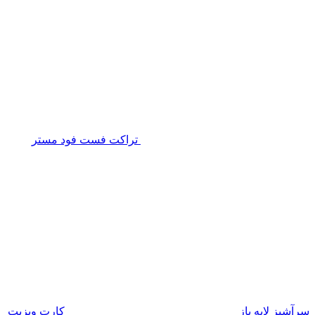
تراکت فست فود مستر
سرآشپز لایه باز
کارت ویزیت