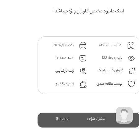
لینک دانلود مختص کاربران ویژه میباشد !
شناسه : 68873
2026/06/25
بازدید ها: 133
کامنت ها : 0
گزارش خرابی لینک
ثبت نارضایتی
لیست علاقه مندی
اشتراک گذاری
ناشر / طراح :
ftm_mdi