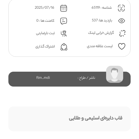
شناسه : 65119
2025/07/16
بازدید ها: 537
کامنت ها : 0
گزارش خرابی لینک
ثبت نارضایتی
لیست علاقه مندی
اشتراک گذاری
ناشر / طراح :
ftm_mdi
قاب دایره‌ای اسلیمی و طلایی