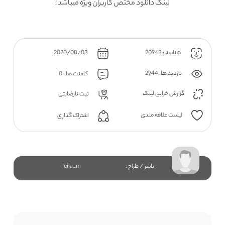
لینک دانلود مختص کاربران ویژه میباشد !
شناسه : 20948
2020/08/03
بازدید ها: 2944
کامنت ها : 0
گزارش خرابی لینک
ثبت نارضایتی
لیست علاقه مندی
اشتراک گذاری
ناشر / طراح :
leila_m