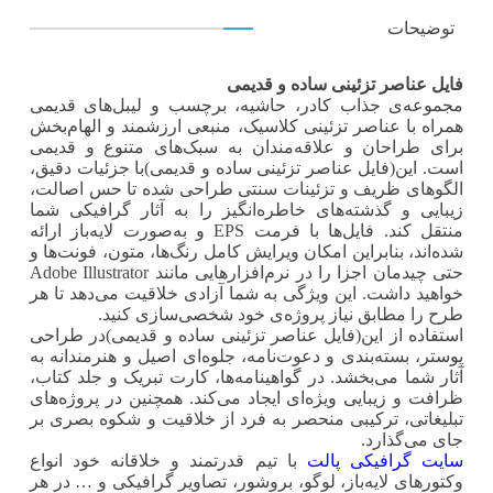
توضیحات
فایل عناصر تزئینی ساده و قدیمی
مجموعه‌ی جذاب کادر، حاشیه‌، برچسب‌ و لیبل‌های قدیمی
همراه با عناصر تزئینی کلاسیک، منبعی ارزشمند و الهام‌بخش
برای طراحان و علاقه‌مندان به سبک‌های متنوع و قدیمی
است. این(فایل عناصر تزئینی ساده و قدیمی)با جزئیات دقیق،
الگوهای ظریف و تزئینات سنتی طراحی شده تا حس اصالت،
زیبایی و گذشته‌های خاطره‌انگیز را به آثار گرافیکی شما
منتقل کند. فایل‌ها با فرمت EPS و به‌صورت لایه‌باز ارائه
شده‌اند، بنابراین امکان ویرایش کامل رنگ‌ها، متون، فونت‌ها و
حتی چیدمان اجزا را در نرم‌افزارهایی مانند Adobe Illustrator
خواهید داشت. این ویژگی به شما آزادی خلاقیت می‌دهد تا هر
طرح را مطابق نیاز پروژه‌ی خود شخصی‌سازی کنید.
استفاده از این(فایل عناصر تزئینی ساده و قدیمی)در طراحی
پوستر، بسته‌بندی و دعوت‌نامه، جلوه‌ای اصیل و هنرمندانه به
آثار شما می‌بخشد. در گواهینامه‌ها، کارت تبریک و جلد کتاب،
ظرافت و زیبایی ویژه‌ای ایجاد می‌کند. همچنین در پروژه‌های
تبلیغاتی، ترکیبی منحصر به فرد از خلاقیت و شکوه بصری بر
جای می‌گذارد.
سایت گرافیکی پالت
با تیم قدرتمند و خلاقانه خود انواع
وکتورهای لایه‌باز، لوگو، بروشور، تصاویر گرافیکی و … در هر