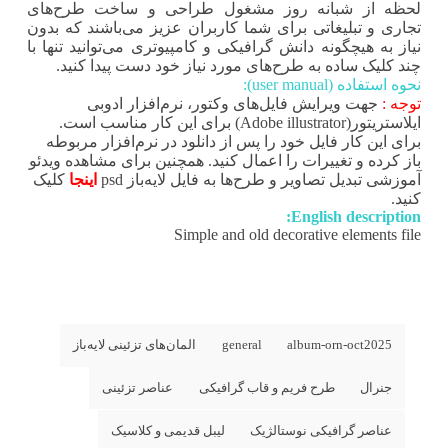
لحظه از شبانه روز مشغول طراحی و ساخت طرح‌های
تجاری و تبلیغاتی برای شما کاربران عزیز می‌باشند که بدون
نیاز به هیچگونه دانش گرافیکی و کامپیوتری می‌توانید تنها با
چند کلیک ساده به طرح‌های مورد نیاز خود دست پیدا کنید.
نحوه استفاده (user manual):
توجه :
جهت ویرایش فایل‌های وکتور، نرم‌افزار ادوبی
ایلاستریتور(Adobe illustrator) برای این کار مناسب است.
برای این کار فایل خود را پس از دانلود در نرم‌افزار مربوطه
باز کرده و تغییرات را اعمال کنید. همچنین برای مشاهده ویدئو
آموزشی تبدیل تصاویر و طرح‌ها به فایل لایه‌باز psd
اینجا
کلیک
کنید.
English description:
Simple and old decorative elements file
album-orn-oct2025
general
المان‌های تزئینی لایه‌باز
جنرال
طرح فریم و قاب گرافیکی
عناصر تزئینی
عناصر گرافیکی نوستالژیک
لیبل قدیمی و کلاسیک