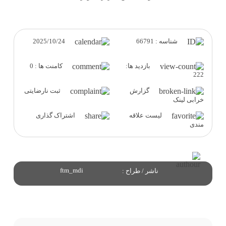
2025/10/24
شناسه : 66791
بازدید ها:
کامنت ها : 0
222
گزارش
ثبت نارضایتی
خرابی لینک
لیست علاقه
اشتراک گذاری
مندی
ftm_mdi
ناشر / طراح :