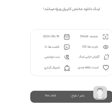
لینک دانلود مختص کاربران ویژه میباشد !
شناسه : 59668
2024/08/18
بازدید ها: 522
کامنت ها : 0
گزارش خرابی لینک
ثبت نارضایتی
لیست علاقه مندی
اشتراک گذاری
ناشر / طراح :
ftm_mdi