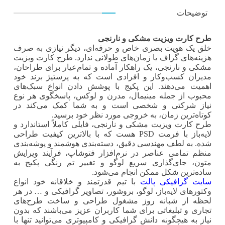
توضیحات
طرح کارت ویزیت مشکی و نارنجی
خلق یک هویت بصری خاص و حرفه‌ای، دیگر نیازی به صرف
هزینه‌های گزاف یا زمان‌های طولانی ندارد. طرح کارت ویزیت
مشکی و نارنجی، یک راهکار آماده و تمام‌عیار برای طراحان،
مدیران کسب‌وکار و افرادی است که به پرستیژ برند خود
اهمیت می‌دهند. این پکیج با پوشش دادن انواع سبک‌های
محبوب از جمله مینیمال، مدرن و لوکس، پاسخگوی هر نوع
نیاز شرکتی و شخصی است و به شما کمک می‌کند در
کوتاه‌ترین زمان، به خروجی مورد نظر خود برسید.
طرح کارت ویزیت مشکی و نارنجی، فایلی کاملاً استاندارد و
لایه‌باز با فرمت PSD هست که با بالاترین کیفیت طراحی
شده‌. به لطف مهندسی دقیق، دسته‌بندی هوشمند و پوشه‌بندی
منظم تمامی عناصر در نرم‌افزار فتوشاپ، فرآیند ویرایش
متون، جای‌گذاری سریع لوگو و تغییر تم رنگی پکیج به
ساده‌ترین شکل ممکن انجام می‌شود.
سایت گرافیکی پالت
با تیم قدرتمند و خلاقانه خود انواع
وکتورهای لایه‌باز، لوگو، بروشور، تصاویر گرافیکی و … در هر
لحظه از شبانه روز مشغول طراحی و ساخت طرح‌های
تجاری و تبلیغاتی برای شما کاربران عزیز می‌باشند که بدون
نیاز به هیچگونه دانش گرافیکی و کامپیوتری می‌توانید تنها با