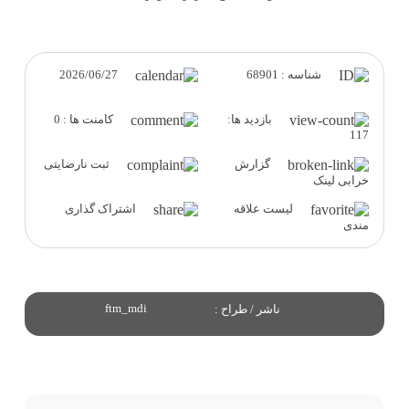
2026/06/27
شناسه : 68901
بازدید ها:
کامنت ها : 0
117
گزارش
ثبت نارضایتی
خرابی لینک
لیست علاقه
اشتراک گذاری
مندی
ftm_mdi
ناشر / طراح :