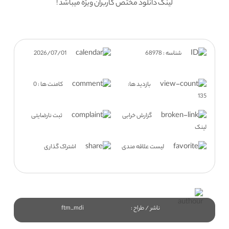
لینک دانلود مختص کاربران ویژه میباشد !
شناسه : 68978
2026/07/01
بازدید ها:
کامنت ها : 0
135
گزارش خرابی
ثبت نارضایتی
لینک
لیست علاقه مندی
اشتراک گذاری
ناشر / طراح :
ftm_mdi