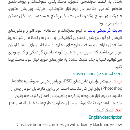
شده‌. به لطف مهندسی دقیق، دسته‌بندی هوشمند و پوشه‌بندی
منظم تمامی عناصر در نرم‌افزار فتوشاپ، فرآیند ویرایش متون،
جای‌گذاری سریع لوگو و تغییر تم رنگی پکیج به ساده‌ترین شکل ممکن
انجام می‌شود.
سایت گرافیکی پالت
با تیم قدرتمند و خلاقانه خود انواع وکتورهای
لایه‌باز، لوگو، بروشور، تصاویر گرافیکی و … در هر لحظه از شبانه روز
مشغول طراحی و ساخت طرح‌های تجاری و تبلیغاتی برای شما کاربران
عزیز می‌باشند که بدون نیاز به هیچگونه دانش گرافیکی و کامپیوتری
می‌توانید تنها با چند کلیک ساده به طرح‌های مورد نیاز خود دست پیدا
کنید.
نحوه استفاده (user manual):
توجه :
جهت ویرایش فایل‌های PSD، نرم‌افزار ادوبی فتوشاپ(Adobe
Photoshop) برای این کار مناسب است. برای این کار فایل خود را پس از
دانلود در نرم‌افزار مربوطه باز کرده و تغییرات را اعمال کنید. همچنین
برای مشاهده ویدئو آموزشی تبدیل تصاویر و طرح‌ها به فایل لایه‌باز psd
اینجا
کلیک کنید.
English description:
Creative business card design with a luxury black and yellow