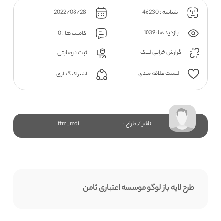
شناسه : 46230
2022/08/28
بازدید ها: 1039
کامنت ها : 0
گزارش خرابی لینک
ثبت نارضایتی
لیست علاقه مندی
اشتراک گذاری
ناشر / طراح :
ftm_mdi
طرح لایه باز لوگو موسسه اعتباری ثامن