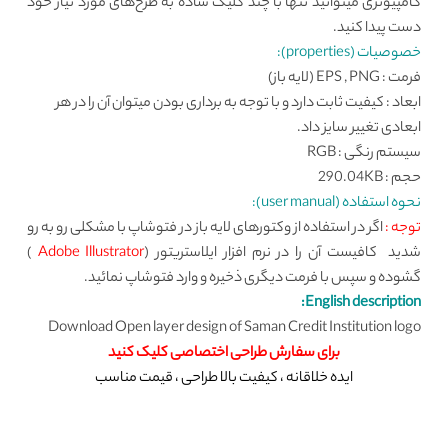
کامپیوتری میتوانید تنها با چند کلیک ساده به طرح‌های مورد نیاز خود
دست پیدا کنید.
خصوصیات (properties):
فرمت : EPS , PNG (لایه باز)
ابعاد : کیفیت ثابت دارد و با توجه به برداری بودن میتوان آن را در هر
ابعادی تغییر سایز داد.
سیستم رنگی : RGB
حجم : 290.04KB
نحوه استفاده (user manual):
توجه :
اگر در استفاده از وکتورهای لایه باز در فتوشاپ با مشکلی رو به رو
شدید کافیست آن را در نرم افزار ایلاستریتور (
Adobe Illustrator
)
گشوده و سپس با فرمت دیگری ذخیره و وارد فتوشاپ نمائید.
English description:
Download Open layer design of Saman Credit Institution logo
برای
سفارش طراحی اختصاصی
کلیک کنید
ایده خلاقانه ، کیفیت بالا طراحی ، قیمت مناسب