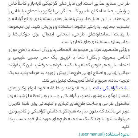
طراحان صنایع غذایی است. این فایل‌های گرافیکی لایه‌باز و کاملاً قابل
ویرایش، به شما امکان تغییر رنگ، جایگزینی لوگو و پیام‌های تبلیغاتی را
می‌دهند. با این فایل‌ها، پیش‌نمایش‌های بسته‌بندی واقع‌گرایانه و
منسجم بسازید. به‌راحتی دانلود، استفاده و ویرایش کنید. این مجموعه
با رعایت استانداردهای طراحی، انتخابی ایده‌آل برای موکاپ‌ها و
نهایی‌سازی بسته‌بندی‌های تجاری است.
ویژگی منحصربه‌فرد این مجموعه، انعطاف‌پذیری آن است. با (طرح موز و
آناناس بصورت رایگان) شما با تزریق یک حس بصری طبیعی و
اعتمادساز به هر طرحی که تعریف کنید، خواهید درخشید. این کار، فرآیند
حیاتی ارزیابی و اصلاح نهایی طرح‌ها را پیش از ورود به مرحله چاپ، به یک
تجربه ساده، سریع و کاملاً کم‌ریسک تبدیل می‌کند.
سایت گرافیکی پالت
با تیم قدرتمند و خلاقانه خود انواع وکتورهای
لایه‌باز، لوگو، بروشور، تصاویر گرافیکی و … در هر لحظه از شبانه روز
مشغول طراحی و ساخت طرح‌های تجاری و تبلیغاتی برای شما کاربران
عزیز می‌باشند که بدون نیاز به هیچگونه دانش گرافیکی و کامپیوتری
می‌توانید تنها با چند کلیک ساده به طرح‌های مورد نیاز خود دست پیدا
کنید.
نحوه استفاده (user manual):