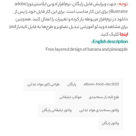
توجه :
جهت ویرایش فایل‌ رایگان، نرم‌افزار ادوبی ایلاستریتور(adobe
illustrator) برای این کار مناسب است. برای این کار فایل خود را پس از
دانلود در نرم‌افزار مربوطه باز کرده و تغییرات را اعمال کنید. همچنین
برای مشاهده ویدئو آموزشی تبدیل تصاویر و طرح‌ها به فایل لایه‌باز psd
اینجا
کلیک کنید.
English description:
Free layered design of banana and pineapple
album-food-dec2025
رایگان
طراحی کاور مواد غذایی
طرح لایه باز بسته‌بندی
موکاپ تبلیغاتی
وکتور بسته‌بندی مواد غذایی
وکتور تبلیغاتی رایگان
وکتور رایگان