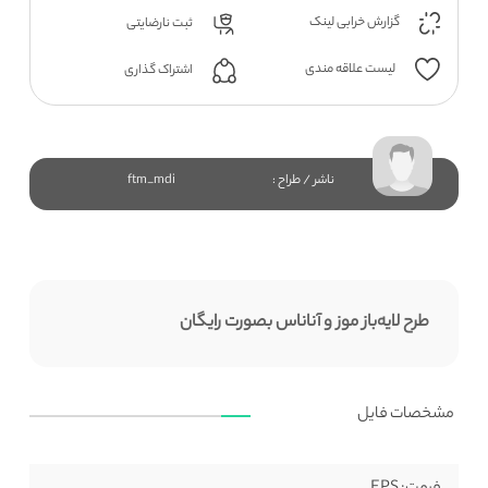
گزارش خرابی لینک
ثبت نارضایتی
لیست علاقه مندی
اشتراک گذاری
ناشر / طراح :
ftm_mdi
طرح لایه‌باز موز و آناناس بصورت رایگان
مشخصات فایل