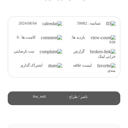
2024/08/04
شناسه : 59082
بازدید ها:
کامنت ها : 0
938
گزارش
ثبت نارضایتی
خرابی لینک
لیست علاقه
اشتراک گذاری
مندی
ftm_mdi
ناشر / طراح :