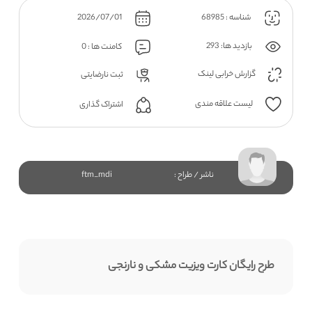
شناسه : 68985
2026/07/01
بازدید ها: 293
کامنت ها : 0
گزارش خرابی لینک
ثبت نارضایتی
لیست علاقه مندی
اشتراک گذاری
ناشر / طراح :
ftm_mdi
طرح رایگان کارت ویزیت مشکی و نارنجی