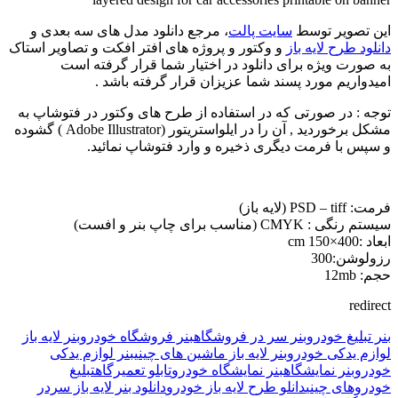
این تصویر توسط
سایت پالت
، مرجع دانلود مدل های سه بعدی و
دانلود طرح لایه باز
و وکتور و پروژه های افتر افکت و تصاویر استاک
به صورت ویژه برای دانلود در اختیار شما قرار گرفته است
امیدواریم مورد پسند شما عزیزان قرار گرفته باشد .
توجه : در صورتی که در استفاده از طرح های وکتور در فتوشاپ به
مشکل برخوردید , آن را در ایلواستریتور (Adobe Illustrator ) گشوده
و سپس با فرمت دیگری ذخیره و وارد فتوشاپ نمائید.
فرمت: PSD – tiff (لایه باز)
سیستم رنگی : CMYK (مناسب برای چاپ بنر و افست)
ابعاد :400×150 cm
رزولوشن:300
حجم: 12mb
redirect
بنر تبلیغ خودرو
بنر سر در فروشگاه
بنر فروشگاه خودرو
بنر لایه باز
لوازم یدکی خودرو
بنر لایه باز ماشین های چینی
بنر لوازم یدکی
خودرو
بنر نمایشگاه
بنر نمایشگاه خودرو
تابلو تعمیرگاه
تبلیغ
خودروهای چینی
دانلو طرح لایه باز خودرو
دانلود بنر لایه باز سردر