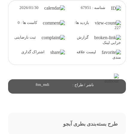
2026/01/30
شناسه : 67951
بازدید ها:
کامنت ها : 0
227
گزارش
ثبت نارضایتی
خرابی لینک
لیست علاقه
اشتراک گذاری
مندی
ftm_mdi
ناشر / طراح :
طرح بسته‌بندی بطری آبجو