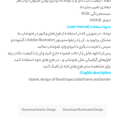
ابعاد :کیفیت ثابت دارد و با توجه به برداری بودن میتوان آنرا در هر
ابعادی تغییر سایز داد
سیستم رنگی :RGB
حجم : 340KB
نحوه استفاده (user manual):
توجه : در صورتی که در استفاده از طرح های وکتور در فتوشاپ به
مشکل برخوردید , آن را در ایلواستریتور (Adobe Illustrator ) گشوده و
سپس با فرمت دیگری ذخیره و وارد فتوشاپ نمائید.
پس از دانلود فایل را از حالت فشرده خارج کنید و آن را با کیفیت بالا در نرم
افزارهای گرافیکی مثل فتوشاپ و… در طرح های خود استفاده کنید.
برای مشاهده سایر طرح های لایه باز کلیک کنید.
English description:
Islamic design of floral trapezoidal frame and border
Download Islamic Design
Download Illuminated Design