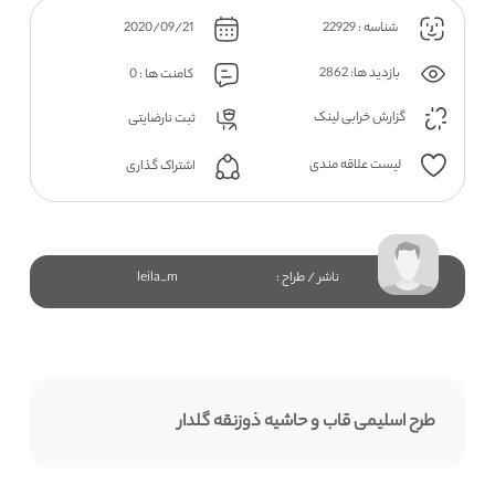
شناسه : 22929
2020/09/21
بازدید ها: 2862
کامنت ها : 0
گزارش خرابی لینک
ثبت نارضایتی
لیست علاقه مندی
اشتراک گذاری
ناشر / طراح :
leila_m
طرح اسلیمی قاب و حاشیه ذوزنقه گلدار