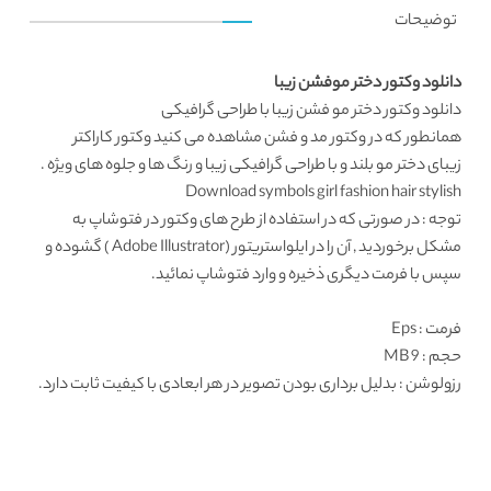
توضیحات
دانلود وکتور دختر موفشن زیبا
دانلود وکتور
دختر مو فشن زیبا با طراحی گرافیکی
همانطور که در
وکتور مد و فشن
مشاهده می کنید
وکتور کاراکتر
زیبای دختر مو بلند و با طراحی گرافیکی زیبا و رنگ ها و جلوه های ویژه .
Download symbols girl fashion hair stylish
توجه : در صورتی که در استفاده از طرح های وکتور در فتوشاپ به
مشکل برخوردید , آن را در ایلواستریتور (Adobe Illustrator ) گشوده و
سپس با فرمت دیگری ذخیره و وارد فتوشاپ نمائید.
فرمت
: Eps
حجم : 9 MB
رزولوشن
: بدلیل برداری بودن تصویر در هر ابعادی با کیفیت ثابت دارد.