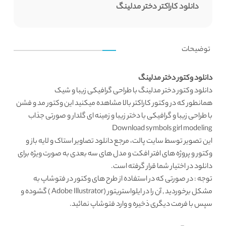
دانلود کاراکتر دختر مدلینگ
توضیحات
دانلود وکتور دختر مدلینگ
دانلود وکتور
دختر مدلینگ با طراحی گرافیکی زیبا و شیک
همانطور که در
وکتور کاراکتر
بالا مشاهده میکنید این
وکتور مد و فشن
با طراحی زیبا و گرافیکی با دختر زیبا و زمینه ای گلدار و صورتی جذاب
Download symbols girl modeling
این تصویر توسط
سایت پالت
، مرجع دانلود تصاویر استاک و لایه باز و
وکتور و پروژه های افتر افکت و مدل های سه بعدی به صورت ویژه برای
دانلود در اختیار شما قرار گرفته است.
توجه : در صورتی که در استفاده از طرح های وکتور در فتوشاپ به
مشکل برخوردید , آن را در ایلواستریتور (Adobe Illustrator ) گشوده و
سپس با فرمت دیگری ذخیره و وارد فتوشاپ نمائید.