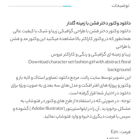
توضیحات
دانلود وکتور دختر فشن با زمینه گلدار
دانلود وکتور
دختر فشن با طراحی گرافیکی زیبا و شیک با کیفیت عالی
همانطور که در
وکتور کاراکتر
بالا مشاهده میکنید این
وکتور مد و فشن
با طراحی
زیبا و زمینه ای گرافیکی و رنگی و کاراکتر عروس
Download character set fashion girl with abstract floral
background
این تصویر توسط
سایت پالت
، مرجع دانلود تصاویر استاک و لایه باز و
وکتور و پروژه های افتر افکت و مدل های سه بعدی به صورت ویژه برای
دانلود در اختیار شما قرار گرفته است.
توجه : در صورتی که در استفاده از طرح های وکتور در فتوشاپ به
مشکل برخوردید , آن را در ایلواستریتور (Adobe Illustrator ) گشوده و
سپس با فرمت دیگری ذخیره و وارد فتوشاپ نمائید.
فرمت
: Eps