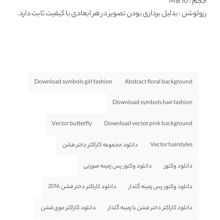
حجم : 10 MB
رزولوشن
: بدلیل برداری بودن تصویر در هر ابعادی با کیفیت ثابت دارد.
Download symbols girl fashion
Abstract floral background
Download symbols hair fashion
Vector butterfly
Download vector pink background
Vector hairstyles
دانلود مجموعه کاراکتر دختر فشن
دانلود وکتور
دانلود وکتور پس زمینه صورتی
دانلود وکتور پس زمینه گلدار
دانلود کاراکتر دختر فشن 2016
دانلود کاراکتر دختر فشن با زمینه گلدار
دانلود کاراکتر موی فشن