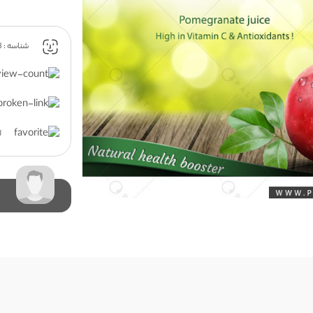
شناسه : 67958
ل