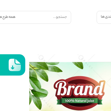
ندی ها
ت
ل