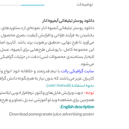
توضیحات
دانلود پوستر تبلیغاتی آبمیوه انار
دانلود پوستر تبلیغاتی آبمیوه انار، نمونه‌ای از دستاوردها
بخشیدن به فرآیند طراحی و افزایش کیفیت بصری محصول هستند. 
می‌آورد تا طرح نهایی، منطبق بر هویت برند باشد. کاربرد ا
این مجموعه کامل، با پوشش طرح‌هایی برای آبمیوه، عسل، 
لایه‌باز بسته‌بندی محصولات لبنی) دقت در جزئیات گرافی
می‌شود.
سایت گرافیکی پالت
با تیم قدرتمند و خلاقانه خود انواع 
کاربران عزیز می‌باشند که بدون نیاز به هیچگونه دانش گرافی
نحوه استفاده (user manual):
توجه :
همچنین برای مشاهده ویدئو آموزشی تبدیل تصاویر و طرح‌ها به ف
English description:
Download pomegranate juice advertising poster