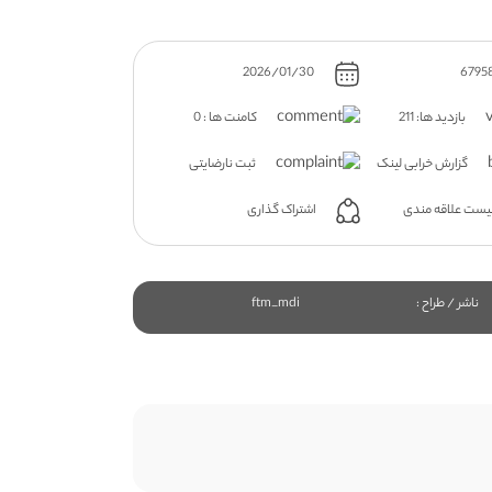
2026/01/30
بازدید ها: 211
کامنت ها : 0
گزارش خرابی لینک
ثبت نارضایتی
اشتراک گذاری
یست علاقه مندی
ناشر / طراح :
ftm_mdi