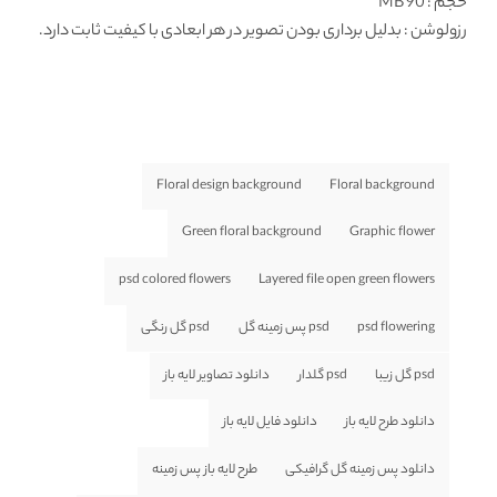
حجم : 90 MB
رزولوشن
: بدلیل برداری بودن تصویر در هر ابعادی با کیفیت ثابت دارد.
Floral design background
Floral background
Green floral background
Graphic flower
psd colored flowers
Layered file open green flowers
psd flowering
psd پس زمینه گل
psd گل رنگی
psd گل زیبا
psd گلدار
دانلود تصاویر لایه باز
دانلود طرح لایه باز
دانلود فایل لایه باز
دانلود پس زمینه گل گرافیکی
طرح لایه باز پس زمینه