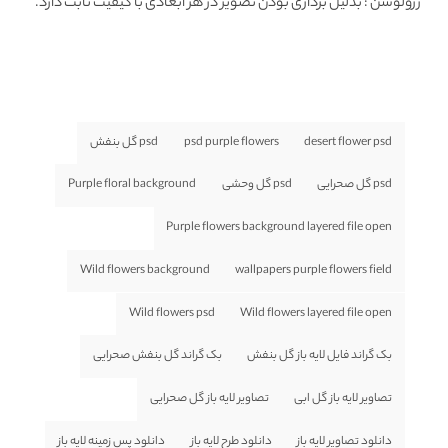
رزولوشن
: بدلیل برداری بودن تصویر در هر ابعادی با کیفیت ثابت دارد.
desert flower psd
psd purple flowers
psd گل بنفش
psd گل صحرایی
psd گل وحشی
Purple floral background
Purple flowers background layered file open
Wild flowers background
wallpapers purple flowers field
Wild flowers psd
Wild flowers layered file open
بک گراند فایل لایه باز گل بنفش
بک گراند گل بنفش صحرایی
تصاویر لایه باز گل ابی
تصاویر لایه باز گل صحرایی
دانلود تصاویر لایه باز
دانلود طرح لایه باز
دانلود پس زمینه لایه باز