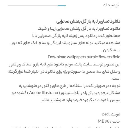
توضیحات
دانلود تصاویر لایه باز گل بنفش صحرایی
دانلود تصاویر لایه باز
گل بنفش صحرایی زیبا و شیک
همانطور که در
دانلود پس زمینه لایه باز
گل صحرایی بالا
مشاهده میکنید بوته های سبز و بلند این گل و سنجاقک های که دور
ان میگردن .
Download wallpapers purple flowers field
این تصویر توسط سایت پالت، مرجع
دانلود طرح لایه باز
و استاک و وکتور
و مدل های سه بعدی به صورت ویژه برای دانلود در اختیار شما قرار گرفته
است .
توجه : در صورتی که در استفاده از طرح های وکتور در فتوشاپ به
مشکل برخوردید , آن را در ایلواستریتور (Adobe Illustrator ) گشوده و
سپس با فرمت دیگری ذخیره و وارد فتوشاپ نمائید.
فرمت
: psd
حجم : 98 MB