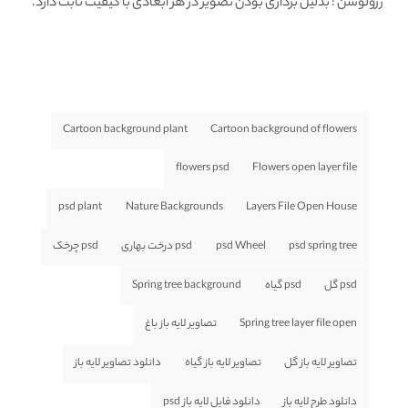
رزولوشن
: بدلیل برداری بودن تصویر در هر ابعادی با کیفیت ثابت دارد.
Cartoon background plant
Cartoon background of flowers
flowers psd
Flowers open layer file
psd plant
Nature Backgrounds
Layers File Open House
psd spring tree
psd Wheel
psd درخت بهاری
psd چرخک
psd گل
psd گیاه
Spring tree background
Spring tree layer file open
تصاویر لایه باز باغ
تصاویر لایه باز گل
تصاویر لایه باز گیاه
دانلود تصاویر لایه باز
دانلود طرح لایه باز
دانلود فایل لایه باز psd