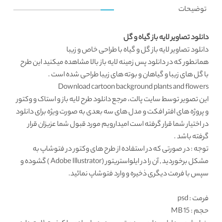
توضیحات
دانلود تصاویر لایه باز گیاه و گل
دانلود تصاویر لایه باز
گل و گیاه با طراحی خاص و زیبا
همانطور که در
دانلود پس زمینه لایه باز
بالا مشاهده میکنید این طرح
با گل های زیبا و گیاهان و بوته های زیبا طراحی شده است .
Download cartoon background plants and flowers
این تصویر توسط
سایت پالت
، مرجع
دانلود طرح لایه باز
و استاک و وکتور
و پروژه های افتر افکت و مدل های سه بعدی به صورت ویژه برای دانلود
در اختیار شما قرار گرفته است امیدارویم مورد قبول شما عزیزان قرار
گرفته باشد .
توجه : در صورتی که در استفاده از طرح های وکتور در فتوشاپ به
مشکل برخوردید , آن را در ایلواستریتور (Adobe Illustrator ) گشوده و
سپس با فرمت دیگری ذخیره و وارد فتوشاپ نمائید.
فرمت
: psd
حجم : 15 MB