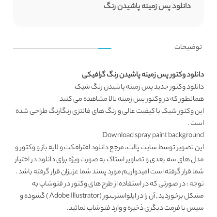
دانلود پس زمینه پاشیدن رنگ
توضیحات
دانلود وکتور پس زمینه پاشیدن رنگ گرافیکی
دانلود وکتور
جدید پس زمینه پاشیدن رنگ شیک
همانطور که در
وکتور پس زمینه
بالا مشاهده می کنید
این وکتور شیک با کیفیت عالی و رنگ های فانتزی رنگارنگ طراحی شده
است .
Download spray paint background
این تصویر توسط
سایت پالت
، مرجع
دانلود افترافکت
و لایه باز و وکتور و
مدل های سه بعدی و تصاویر استاک به صورت ویژه برای دانلود در اختیار
شما قرار گرفته است امیدواریم مورد پسند شما عزیزان قرار گرفته باشد .
توجه : در صورتی که در استفاده از طرح های وکتور در فتوشاپ به
مشکل برخوردید , آن را در ایلواستریتور (Adobe Illustrator ) گشوده و
سپس با فرمت دیگری ذخیره و وارد فتوشاپ نمائید.