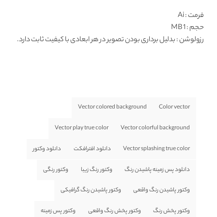
فرمت
: Ai
حجم : 1 MB
رزولوشن
: بدلیل برداری بودن تصویر در هر ابعادی با کیفیت ثابت دارد.
Vector colored background
Color vector
Vector play true color
Vector colorful background
Vector splashing true color
دانلود افترافکت
دانلود وکتور
دانلود پس زمینه پاشیدن رنگ
وکتور رنگ زیبا
وکتور رنگی
وکتور پاشیدن رنگ واقعی
وکتور پاشیدن رنگ گرافیکی
وکتور پخش رنگ
وکتور پخش رنگ واقعی
وکتور پس زمینه