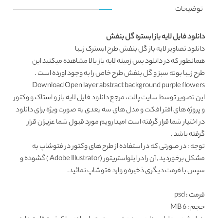
توضیحات
دانلود فایل لایه باز ابستره گل بنفش
دانلود تصاویر لایه باز
گل بنفش طرح ابسترک زیبا
همانطور که در
دانلود پس زمینه لایه باز
بالا مشاهده میکنید این
طرح زیبا بوته سبز و گل بنفش طرح خاص را به وجود اورده است .
Download Open layer abstract background purple flowers
این تصویر توسط
سایت پالت
، مرجع
دانلود فایل لایه باز
و استاک و وکتور
و پروژه های افتر افکت و مدل های سه بعدی به صورت ویژه برای دانلود
در اختیار شما قرار گرفته است امیدارویم مورد قبول شما عزیزان قرار
گرفته باشد .
توجه : در صورتی که در استفاده از طرح های وکتور در فتوشاپ به
مشکل برخوردید , آن را در ایلواستریتور (Adobe Illustrator ) گشوده و
سپس با فرمت دیگری ذخیره و وارد فتوشاپ نمائید.
فرمت
: psd
حجم : 6 MB