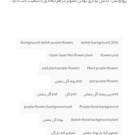
رزولوشن
: بدلیل برداری بودن تصویر در هر ابعادی با کیفیت ثابت دارد.
Background stylish purple flowers
2016 stylish background
Open layer files flower plant
flowers psd
psd plant purple flowers
Plant purple flowers
psd purple flowers
psd بوته گل بنفش
psd پس زمینه گل بنفش
psd گل
psd گل بنفش
purple flowers background psd
Purple floral background
Stylish floral background plant
بوته گل بنفش
تصاویر لایه باز بوته بنفش
تصاویر لایه باز گل