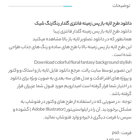
توضیحات
دانلود طرح لایه باز پس زمینه فانتزی گلدار رنگارنگ شیک
دانلود طرح لایه باز
پس زمینه گلدار فانتزی زیبا
همانطور که در
دانلود تصاویر لایه باز
بالا مشاهده میکنید
این
طرح لایه باز پس زمینه
بالا با طرح های ساده و رنگ های جذاب طراحی
شده است .
Download colorful floral fantasy background stylish
این تصویر توسط
سایت پالت
، مرجع
دانلود فایل لایه باز
و استاک و وکتور
و پروژه های افتر افکت و مدل های سه بعدی به صورت ویژه برای دانلود
در اختیار شما قرار گرفته است امیدارویم مورد قبول شما عزیزان قرار
گرفته باشد .
توجه : در صورتی که در استفاده از طرح های وکتور در فتوشاپ به
مشکل برخوردید , آن را در ایلواستریتور (Adobe Illustrator ) گشوده و
سپس با فرمت دیگری ذخیره و وارد فتوشاپ نمائید.
فرمت
: psd