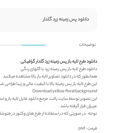
دانلود پس زمینه زرد گلدار
توضیحات
دانلود طرح لایه باز پس زمینه زرد گلدار گرافیکی
دانلود طرح لایه باز
پس زمینه زرد با گلهای رنگی
همانطور که در
دانلود تصاویر لایه باز
بالا مشاهده میکنید
این
طرح لایه باز پس زمینه
بالا با کیفیت عالی و زیبا طراحی ش
Download yellow floral background
این تصویر توسط سایت پالت، مرجع
دانلود فایل لایه باز
و است
عزیزان قرار گرفته باشد .
توجه : در صورتی که در استفاده از طرح های وکتور در فتوشاپ به مشکل برخوردید , آن را در ایلواستریتور (
فرمت
: psd