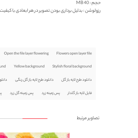
حجم : 40 MB
رزولوشن
: بدلیل برداری بودن تصویر در هر ابعادی با کیفیت 
Open the file layer flowering
Flowers open layer file
ound
Yellow background
Stylish floral background
دانلود طرح لایه باز گل
دانلود طرح لایه باز گل رنگی
دانلود
فایل لایه باز گلدار
پس زمینه زرد
پس زمینه گل زرد
پس
تصاویر مرتبط