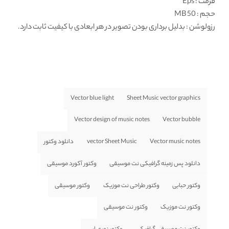
فرمت
: Eps
حجم : 50 MB
رزولوشن
: بدلیل برداری بودن تصویر در هر ابعادی با کیفیت ثابت دارد.
Vector blue light
Sheet Music vector graphics
Vector design of music notes
Vector bubble
Vector music notes
vector Sheet Music
دانلود وکتور
دانلود پس زمینه گرافیکی نت موسیقی
وکتور آکورد موسیقی
وکتور حبابی
وکتور طراحی نت موزیک
وکتور موسیقی
وکتور نت موزیک
وکتور نت موسیقی