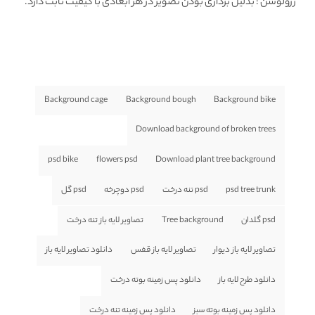
رزولوشن
: بدلیل برداری بودن تصویر در هر ابعادی با کیفیت ثابت دارد.
Background cage
Background bough
Background bike
Download background of broken trees
psd bike
flowers psd
Download plant tree background
psd tree trunk
psd تنه درخت
psd دوچرخه
psd گل
psd گلدان
Tree background
تصاویر لایه باز تنه درخت
تصاویر لایه باز دیوار
تصاویر لایه باز قفس
دانلود تصاویر لایه باز
دانلود طرح لایه باز
دانلود پس زمینه بوته درخت
دانلود پس زمینه بوته سبز
دانلود پس زمینه تنه درخت