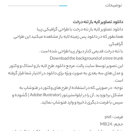
توضیحات
دانلود تصاویر لایه باز تنه درخت
دانلود تصاویر لایه باز
تنه درخت با طراحی گرافیکی زیبا
همانطور که در
دانلود پس زمینه لایه باز
مشاهده میکنید این طراحی
گرافیکی
با تنه درخت قدیمی کنار دیوار زیبا طراحی شده است .
Download the background of a tree trunk
این تصویر توسط سایت پالت، مرجع
دانلود طرح لایه باز
و استاک و وکتور
و مدل های سه بعدی به صورت ویژه برای دانلود در اختیار شما قرار گرفته
است .
توجه : در صورتی که در استفاده از طرح های وکتور در فتوشاپ به
مشکل برخوردید , آن را در ایلواستریتور (Adobe Illustrator ) گشوده و
سپس با فرمت دیگری ذخیره و وارد فتوشاپ نمائید.
فرمت
: psd
حجم : 24 MB