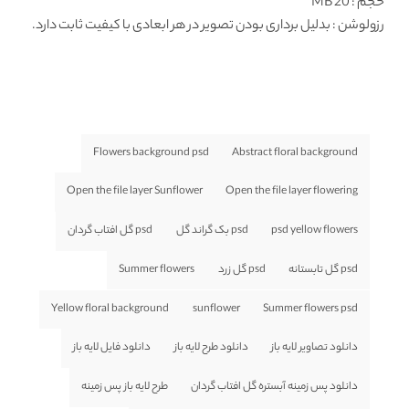
حجم : 20 MB
رزولوشن
: بدلیل برداری بودن تصویر در هر ابعادی با کیفیت ثابت دارد.
Flowers background psd
Abstract floral background
Open the file layer Sunflower
Open the file layer flowering
psd yellow flowers
psd بک گراند گل
psd گل افتاب گردان
psd گل تابستانه
psd گل زرد
Summer flowers
Yellow floral background
sunflower
Summer flowers psd
دانلود تصاویر لایه باز
دانلود طرح لایه باز
دانلود فایل لایه باز
دانلود پس زمینه آبستره گل افتاب گردان
طرح لایه باز پس زمینه