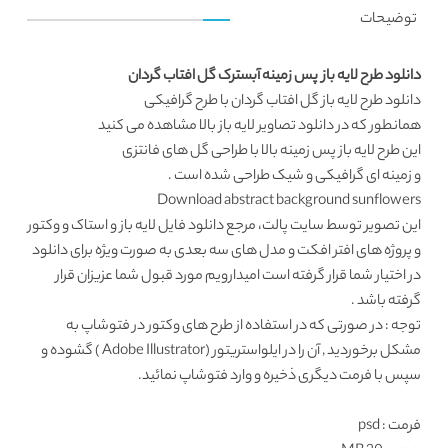
توضیحات
دانلود طرح لایه باز پس زمینه آبسترک گل افتاب گردان
دانلود طرح لایه باز
گل افتاب گردان با طرح گرافیکی
همانطور که در
دانلود تصاویر لایه باز
بالا مشاهده می کنید
این
طرح لایه باز پس زمینه
بالا با طراحی گل های فانتزی
و زمینه ای گرافیکی و شیک طراحی شده است .
Download abstract background sunflowers
این تصویر توسط سایت پالت، مرجع
دانلود فایل لایه باز
و استاک و وکتور
و پروژه های افتر افکت و مدل های سه بعدی به صورت ویژه برای دانلود
در اختیار شما قرار گرفته است امیدارویم مورد قبول شما عزیزان قرار
گرفته باشد .
توجه : در صورتی که در استفاده از طرح های وکتور در فتوشاپ به
مشکل برخوردید , آن را در ایلواستریتور (Adobe Illustrator ) گشوده و
سپس با فرمت دیگری ذخیره و وارد فتوشاپ نمائید.
فرمت
: psd