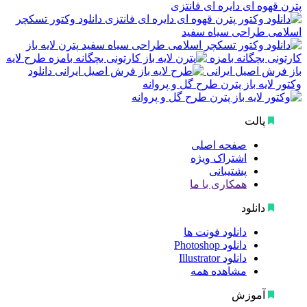
پترن قهوه ای دایره ای فانتزی
دانلود وکتور تسکچر
اسلامی طراحی سیاه سفید
پترن لایه باز
کارتونی بچگانه بامزه
طرح لایه
باز فرش اصیل ایرانی
دانلود
وکتور لایه باز پترن طرح گل و پروانه
پالت
صفحه اصلی
اشتراک ویژه
پشتیبانی
همکاری با ما
دانلود
دانلود فونت ها
دانلود Photoshop
دانلود Illustrator
مشاهده همه
آموزش