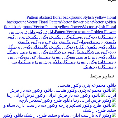
Pattern abstract floral background
Stylish yellow floral
background
Vector Floral Pattern
Vector flower plant
Vector golden
floral background
Vector Pattern yellow flowers
Vector stylish Floral
Vector texture Golden Flower
Pattern
دانلود وکتور
دانلود پترن پس
زمینه گل زرد
وکتور بوته گل
وکتور تکسچر
وکتور تکسچر ترمه
وکتور
تکسچر زمینه قهوه ای
وکتور تکسچر طرح ترمه
وکتور تکسچر
طلایی
وکتور تکسچر گل زرد
وکتور تکسچر گل طلایی
وکتور پترن گل
زرد
وکتور پترن گل شیک
وکتور پترن گلدار
وکتور پس زمینه بوته گل
طلایی
وکتور پس زمینه ترمه
وکتور پس زمینه طرح ترمه
وکتور پس
زمینه فانتزی
وکتور پس زمینه گل طلایی
پترن پس زمینه گلدار
پس
زمینه گل زرد شیک
تصاویر مرتبط
دانلود مجموعه پترن وکتور هندسی
دانلود وکتور لایه باز فرش
ایرانی
وکتور فرش ایرانی زیبا
دانلود طرح وکتور تسکچر پارچه
وکتور لایه باز ست اداری سیاه و
سفید طرح‌دار شیک
دانلود وکتور