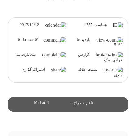
2017/10/12
شناسه : 1757
بازدید ها:
کامنت ها : 0
5160
گزارش
ثبت نارضایتی
خرابی لینک
لیست علاقه
اشتراک گذاری
مندی
Mr Latifi
ناشر / طراح :