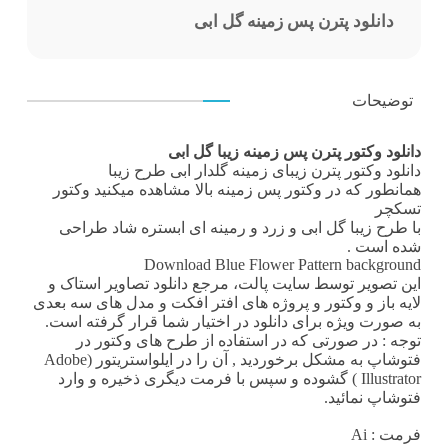
دانلود پترن پس زمینه گل ابی
توضیحات
دانلود وکتور پترن پس زمینه زیبا گل ابی
دانلود وکتور
پترن زیبای زمینه گلدار ابی طرح زیبا
همانطور که در
وکتور پس زمینه
بالا مشاهده میکنید
وکتور
تسکچر
با طرح زیبا گل ابی و زرد و رمینه ای ابستره شاد طراحی
شده است .
Download Blue Flower Pattern background
این تصویر توسط
سایت پالت
، مرجع دانلود تصاویر استاک و
لایه باز و وکتور و پروژه های افتر افکت و مدل های سه بعدی
به صورت ویژه برای دانلود در اختیار شما قرار گرفته است.
توجه : در صورتی که در استفاده از طرح های وکتور در
فتوشاپ به مشکل برخوردید , آن را در ایلواستریتور (Adobe
Illustrator ) گشوده و سپس با فرمت دیگری ذخیره و وارد
فتوشاپ نمائید.
فرمت
: Ai