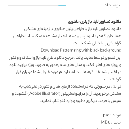
توضیحات
دانلود تصاویر لایه باز پترن حلقوی
دانلود تصاویر لایه باز
با طراحی پترن حلقوی با زمینه ای مشکی
همانطور که در
دانلود پس زمینه لایه باز
مشاهده میکنید این طراحی
گرافیکی زیبا خیلی شیک است .
Download Pattern ring with black background
این تصویر توسط
سایت پالت
، مرجع
دانلود طرح لایه باز
و استاک و وکتور
و پروژه های افتر افکت و مدل های سه بعدی به صورت ویژه برای دانلود
در اختیار شما قرار گرفته است امیدارویم مورد قبول شما عزیزان قرار
گرفته باشد .
توجه : در صورتی که در استفاده از طرح های وکتور در فتوشاپ به
مشکل برخوردید , آن را در ایلواستریتور (Adobe Illustrator ) گشوده و
سپس با فرمت دیگری ذخیره و وارد فتوشاپ نمائید.
فرمت
: psd
حجم : 8 MB