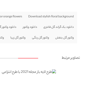
r orange flowers
Download stylish floral background
دانلود بک گراند گل فانتزی
دانلود وکتور
دانلود وکتور گ
وکتور گل بنفش
وکتور گل رنگی
وکتور گل زیبا
وکت
تصاویر مرتبط