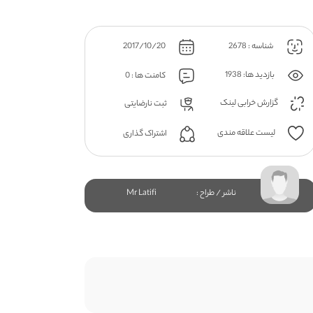
شناسه : 2678
2017/10/20
بازدید ها: 1938
کامنت ها : 0
گزارش خرابی لینک
ثبت نارضایتی
لیست علاقه مندی
اشتراک گذاری
ناشر / طراح :
Mr Latifi