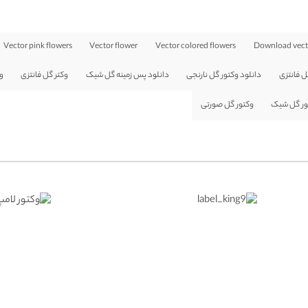
Vector pink flowers
Vector flower
Vector colored flowers
Download vecto
ل فانتزی
دانلود وکتور گل نارنجی
دانلود پس زمینه گل شیک
وکتر گل فانتزی
و
ور گل شیک
وکتور گل صورتی