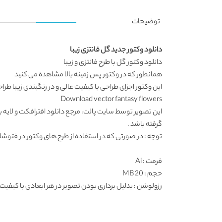
توضیحات
دانلود وکتور جدید گل فانتزی زیبا
دانلود وکتور
گل با طرح فانتزی و زیبا
همانطور که در
وکتور پس زمینه
بالا مشاهده می کنید
این
وکتور اجزای طراحی
با کیفیت عالی و در رنگبندی زیبا طر
Download vector fantasy flowers
این تصویر توسط
سایت پالت
، مرجع
دانلود افترافکت
و لایه 
گرفته باشد .
توجه : در صورتی که در استفاده از طرح های وکتور در فتوشاپ به مشکل برخوردید , آن را در ایلواستریتور (
فرمت
: Ai
حجم : 20 MB
رزولوشن
: بدلیل برداری بودن تصویر در هر ابعادی با کیفیت 