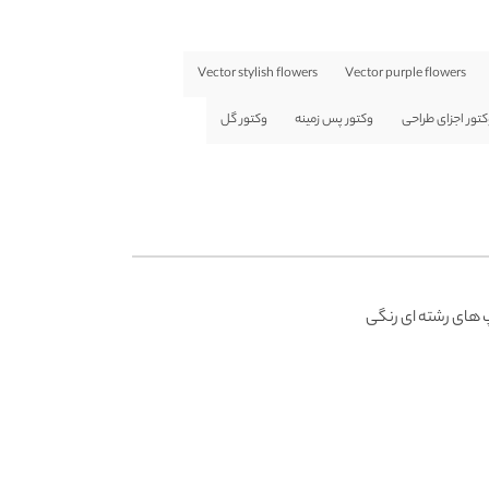
Vector stylish flowers
Vector purple flowers
کتور اجزای طراحی
وکتور پس زمینه
وکتور گل