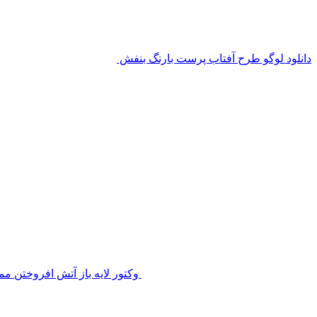
دانلود لوگو طرح آفتاب پرست بارنگ بنفش
وکتور لایه باز آتش افروختن م