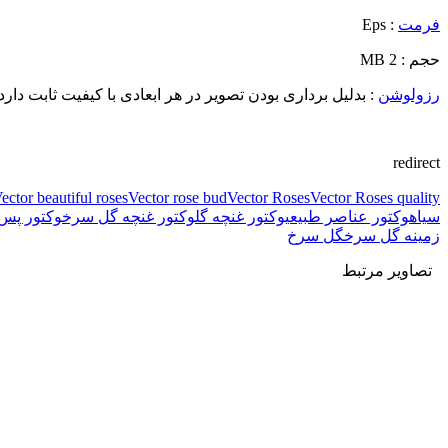
فرمت
: Eps
حجم : 2 MB
رزولوشن
: بدلیل برداری بودن تصویر در هر ابعادی با کیفیت ثابت دارد.
redirect
ector beautiful roses
Vector rose bud
Vector Roses
Vector Roses quality
سیاه
وکتور عناصر طبیعی
وکتور غنچه گل
وکتور غنچه گل سرخ
وکتور پس 
زمینه گل سرخ
گل سرخ
تصاویر مرتبط