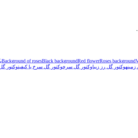
V
Roses background
Red flower
Black background
Background of roses
ب
زمینه
وکتور گل رز زیبا
وکتور گل سرخ
وکتور گل سرخ با کیفیت
وکتور گل 