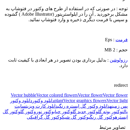
توجه : در صورتی که در استفاده از طرح های وکتور در فتوشاپ به
مشکل برخوردید , آن را در ایلواستریتور (Adobe Illustrator ) گشوده
و سپس با فرمت دیگری ذخیره و وارد فتوشاپ نمائید.
فرمت
: Eps
حجم : 2 MB
رزولوشن
: بدلیل برداری بودن تصویر در هر ابعادی با کیفیت ثابت
دارد.
redirect
Vector bubble
Vector colored flowers
Vector flower
Vector flower
Vector light
Vector graphics flowers
plant
دانلود وکتور
دانلود وکتور
پس زمینه
دانلود وکتور گل ابستره رنگی
دانلود کارت ویزیت
سایت
پالت
وکتور بوته گل
وکتور جدید گل
وکتور حباب
وکتور نور
وکتور گل
وکتور گل
ابستره
وکتور گل رنگی
وکتور گل شیک
وکتور گل گرافیکی
تصاویر مرتبط