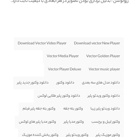
رزولوشن
: بدلیل برداری بودن تصویر در هر ابعادی با کیفیت ثابت دارد.
Download Vector Video Player
Download vector New Player
Vector Media Player
Vector Golden Player
Vector Player Deluxe
Vector music player
دانلود مدل های سه بعدی
دانلود وکتور
دانلود وکتور جدید پلیر
دانلود وکتور ویدئو پلیر
دانلود وکتور پلیر طلایی لوکس
دانلود ویدئو پلیر زیبا
وکتور بته جقه
وکتور بته جقه پلیر فیلم
وکتور لیبل و برچسب
وکتور مدیا پلیر
وکتور مدیا پلیر های لوکس
وکتور موزیک پلیر
وکتور ویدئو پلیر
وکتور پخش کننده موزیک