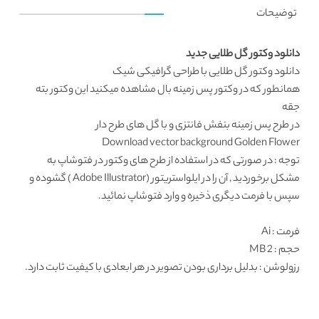
توضیحات
دانلود وکتور گل طلایی جدید
دانلود وکتور
گل طلایی با طراحی گرافیکی شیک
همانطور که در
وکتور پس زمینه
بال مشاهده میکنید این
وکتور بته
جقه
در طرح پس زمینه بنفش فانتزی و با گل های طرح دار
Download vector background Golden Flower
توجه : در صورتی که در استفاده از طرح های وکتور در فتوشاپ به
مشکل برخوردید , آن را در ایلواستریتور (Adobe Illustrator ) گشوده و
سپس با فرمت دیگری ذخیره و وارد فتوشاپ نمائید.
فرمت
: Ai
حجم : 2 MB
رزولوشن
: بدلیل برداری بودن تصویر در هر ابعادی با کیفیت ثابت دارد.