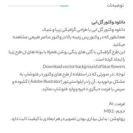
توضیحات
دانلود وکتور گل ابی
دانلود وکتور
گل ابی با طراحی گرافیکی زیبا و شیک
همانطور که در
وکتور پس زمینه
بالا در
وکتور عناصر طبیعی
مشاهده
میکنید
این طرح گرافیکی با گلی های رنگی روشن همراه با بوته های ان طرح زیبا
را ایجاد کرده است .
Download vector background of blue flowers
توجه : در صورتی که در استفاده از طرح های وکتور در فتوشاپ به
مشکل برخوردید , آن را در ایلواستریتور (Adobe Illustrator ) گشوده و
سپس با فرمت دیگری ذخیره و وارد فتوشاپ نمائید.
فرمت
: Ai
حجم : 2 MB
رزولوشن
: بدلیل برداری بودن تصویر در هر ابعادی با کیفیت ثابت دارد.