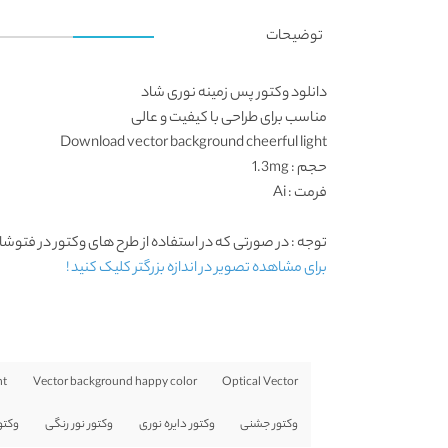
توضیحات
دانلود وکتور پس زمینه نوری شاد
مناسب برای طراحی با کیفیت و عالی
Download vector background cheerful light
حجم : 1.3mg
فرمت : Ai
توجه : در صورتی که در استفاده از طرح های وکتور در فتوشاپ به مشکل برخوردید , آن را در Adobe Illustrator 
برای مشاهده تصویر در اندازه بزرگتر کلیک کنید !
ht
Vector background happy color
Optical Vector
وکتور جشنی
وکتور دایره نوری
وکتور نور رنگی
وکتو