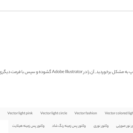
گشوده و سپس با فرمت دیگری ذخیره و وارد فتوشاپ نمائید.
Vector light pink
Vector light circle
Vector fashion
Vector colored lig
ر نور صورتی
وکتور نوری
وکتور پس زمینه رنگ شاد
وکتور پس زمینه هیلایت