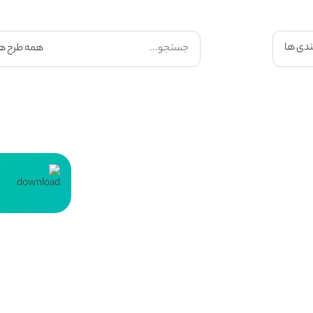
ندی ها
ت
ل