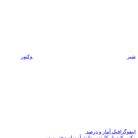
شیر
وکتور
اینفوگرافیک آمار و درصد
وکتور لایه باز کارتونی دانش‌آموزان دختر و پسر