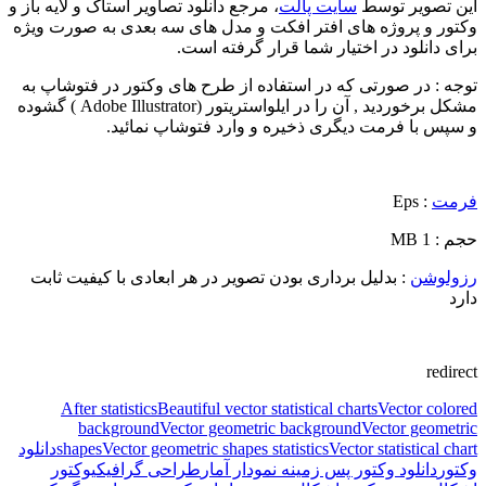
این تصویر توسط
سایت پالت
، مرجع دانلود تصاویر استاک و لایه باز و
وکتور و پروژه های افتر افکت و مدل های سه بعدی به صورت ویژه
برای دانلود در اختیار شما قرار گرفته است.
توجه : در صورتی که در استفاده از طرح های وکتور در فتوشاپ به
مشکل برخوردید , آن را در ایلواستریتور (Adobe Illustrator ) گشوده
و سپس با فرمت دیگری ذخیره و وارد فتوشاپ نمائید.
فرمت
: Eps
حجم : 1 MB
رزولوشن
: بدلیل برداری بودن تصویر در هر ابعادی با کیفیت ثابت
دارد
redirect
After statistics
Beautiful vector statistical charts
Vector colored
background
Vector geometric background
Vector geometric
Vector statistical chart
Vector geometric shapes statistics
shapes
دانلود
وکتور
دانلود وکتور پس زمینه نمودار آمار
طراحی گرافیکی
وکتور