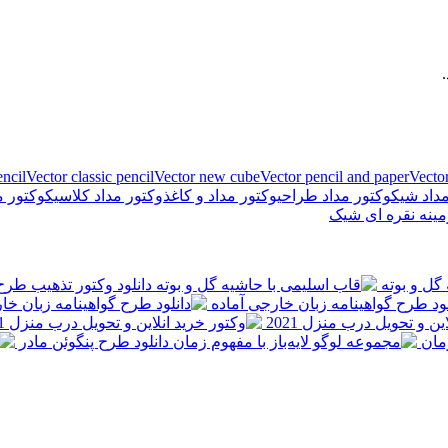
encil
Vector classic pencil
Vector new cube
Vector pencil and paper
Vecto
داد شیک
وکتور مداد طراحی
وکتور مداد و کاغذ
وکتور مداد کلاسیک
وکتور م
ینه نقره ای شیک
گل و بوته
دانلود وکتور تذهیب طر
لود طرح گواهینامه زبان خارجی آماده
ین و تحویل درب منزل 2021
زمان
دانلود طرح پنگوئن مادر