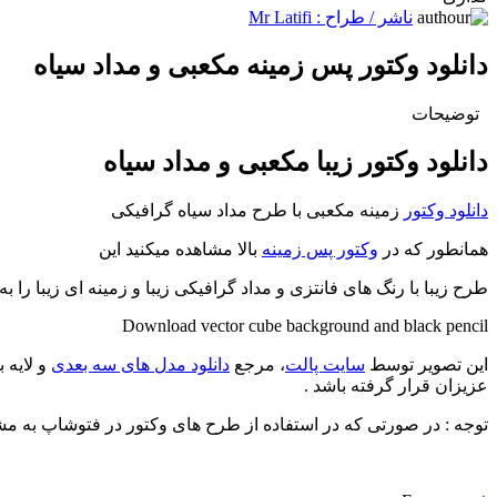
ناشر / طراح :
Mr Latifi
دانلود وکتور پس زمینه مکعبی و مداد سیاه
توضیحات
دانلود وکتور زیبا مکعبی و مداد سیاه
دانلود وکتور
زمینه مکعبی با طرح مداد سیاه گرافیکی
همانطور که در
وکتور پس زمینه
بالا مشاهده میکنید این
طرح زیبا با رنگ های فانتزی و مداد گرافیکی زیبا و زمینه ای زیبا را به 
Download vector cube background and black pencil
این تصویر توسط
سایت پالت
، مرجع
دانلود مدل های سه بعدی
و لایه 
عزیزان قرار گرفته باشد .
توجه : در صورتی که در استفاده از طرح های وکتور در فتوشاپ به مشکل برخوردید , آن را در ایلواستریتور ( Illustrator