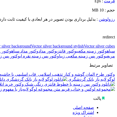
فرمت
: Eps
حجم : 10 MB
رزولوشن
: بدلیل برداری بودن تصویر در هر ابعادی با کیفیت ثابت دارد.
redirect
r silver background
Vector silver background stylish
Vector silver cubes
سیاه
وکتور زمینه مکعبی
وکتور فانتزی
وکتور مداد
وکتور مداد سیاه
وکتور م
مربعی
وکتور پس زمینه مکعبی زیبا
وکتور پس زمینه نقره ای
وکتور پس زم
تصاویر مرتبط
وکتور طرح المان گوشه و کنار تذهیب اسلامی
قاب اسلیمی با حاشیه 
لوگو لایه باز بانک گردشگری
دان
وکتور خرید انلا
مجموعه لوگو لایه‌باز با مفهوم 
پالت
صفحه اصلی
اشتراک ویژه