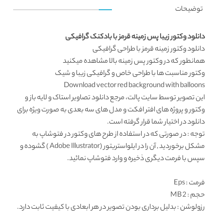
توضیحات
دانلود وکتور زیبا پس زمینه قرمز با بادکنک گرافیکی
دانلود وکتور
زمینه قرمز با طراحی گرافیکی
همانطور که در
وکتور پس زمینه
بالا مشاهده میکنید
وکتور مناسبت ها
با طراحی خاص و گرافیکی زیبا و شیک
Download vector red background with balloons
این تصویر توسط
سایت پالت
، مرجع دانلود تصاویر استاک و لایه باز و
وکتور و پروژه های افتر افکت و مدل های سه بعدی به صورت ویژه برای
دانلود در اختیار شما قرار گرفته است.
توجه : در صورتی که در استفاده از طرح های وکتور در فتوشاپ به
مشکل برخوردید , آن را در ایلواستریتور (Adobe Illustrator ) گشوده و
سپس با فرمت دیگری ذخیره و وارد فتوشاپ نمائید.
فرمت
: Eps
حجم : 2 MB
رزولوشن
: بدلیل برداری بودن تصویر در هر ابعادی با کیفیت ثابت دارد.