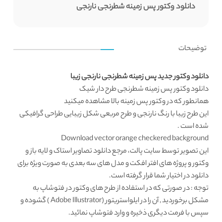
دانلود وکتور پس زمینه شطرنجی نارنجی
توضیحات
دانلود وکتور جدید پس زمینه شطرنجی نارنجی زیبا
دانلود وکتور
پس زمینه شطرنجی طرح دار شیک
همانطور که در
وکتور پس زمینه
بالا مشاهده میکنید
این طرح زیبا با رنگ نارنجی و طرح مربعی شکل زیبایی
طراحی گرافیکی
شده است .
Download vector orange checkered background
این تصویر توسط
سایت پالت
، مرجع دانلود تصاویر استاک و لایه باز و
وکتور و پروژه های افتر افکت و مدل های سه بعدی به صورت ویژه برای
دانلود در اختیار شما قرار گرفته است.
توجه : در صورتی که در استفاده از طرح های وکتور در فتوشاپ به
مشکل برخوردید , آن را در ایلواستریتور (Adobe Illustrator ) گشوده و
سپس با فرمت دیگری ذخیره و وارد فتوشاپ نمائید.