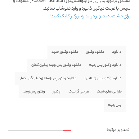
مشکل برخوردید , آن را در ایلواستریتور (Adobe Illustrator ) گشوده و
سپس با فرمت دیگری ذخیره و وارد فتوشاپ نمائید.
برای مشاهده تصویر در اندازه بزرگتر کلیک کنید !
دانلود
دانلود وکتور
دانلود وکتور جديد
دانلود وکتور پس زمينه
دانلود وکتور پس زمینه رنگین کمان
دانلود وکتور پس زمینه زرد
دانلود وکتور پس زمینه زرد با رنگین کمان
طراحي هاي شيک
طراحي گرافيک
وکتور
وکتور پس زمينه
پس زمينه
تصاویر مرتبط