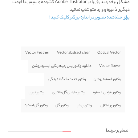
مشکل برخوردید , آن را در Adobe Illustrator گشوده و سپس با فرمت
دیگری ذخیره و وارد فتوشاپ نمائید.
برای مشاهده تصویر در اندازه بزرگتر کلیک کنید !
Vector Feather
Vector abstract clear
Optical Vector
Vector flower
دانلود وکتور پس زمینه رنگی ابستره روشن
وکتور ابستره روشن
وکتور جدید بک گراند رنگی
وکتور طراحی ابستره
وکتور طراحی گل فانتزی
وکتور نوری
وکتور پر فانتزی
وکتور پر قو
وکتور گل
وکتور گل ابستره
تصاویر مرتبط