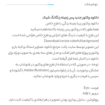
توضیحات
دانلود وکتور جدید پس زمینه رنگانگ شیک
دانلود وکتور
زیبا زمینه رنگی با طرح خاص
همانطور که در
وکتور پس زمینه
بالا مشاهده میکنید
این طرح با کیفیت با رنگ های انتزاعی و طرح خاص طراحی شده است .
Download vector colorful background
این تصویر توسط
سایت پالت
، مرجع
دانلود تصاویر استاک
و لایه باز و
وکتور و پروژه های افتر افکت و مدل های سه بعدی به صورت ویژه برای
دانلود در اختیار شما قرار گرفته است.
توجه : در صورتی که در استفاده از طرح های وکتور در فتوشاپ به
مشکل برخوردید , آن را در ایلواستریتور (Adobe Illustrator ) گشوده و
سپس با فرمت دیگری ذخیره و وارد فتوشاپ نمائید.
فرمت
: Eps
حجم : 1 MB
رزولوشن
: بدلیل برداری بودن تصویر در هر ابعادی با کیفیت ثابت دارد.