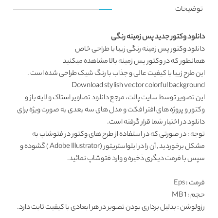
توضیحات
دانلود وکتور جدید پس زمینه رنگی
دانلود وکتور
پس زمینه رنگی زیبا با طراحی خاص
همانطور که در
وکتور پس زمینه
بالا مشاهده میکنید
این طرح زیبا با کیفیت عالی و جذاب با رنگ شیک طراحی شده است .
Download stylish vector colorful background
این تصویر توسط
سایت پالت
، مرجع
دانلود تصاویر استاک
و لایه باز و
وکتور و پروژه های افتر افکت و مدل های سه بعدی به صورت ویژه برای
دانلود در اختیار شما قرار گرفته است.
توجه : در صورتی که در استفاده از طرح های وکتور در فتوشاپ به
مشکل برخوردید , آن را در ایلواستریتور (Adobe Illustrator ) گشوده و
سپس با فرمت دیگری ذخیره و وارد فتوشاپ نمائید.
فرمت
: Eps
حجم : 1 MB
رزولوشن
: بدلیل برداری بودن تصویر در هر ابعادی با کیفیت ثابت دارد.